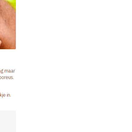
ing maar
poreus.
je in.