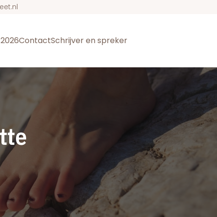
eet.nl
t 2026
Contact
Schrijver en spreker
tte