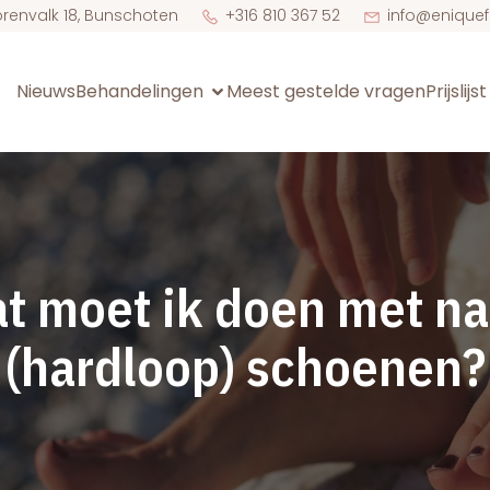
orenvalk 18, Bunschoten
+316 810 367 52
info@eniquef
Nieuws
Behandelingen
Meest gestelde vragen
Prijslijs
t moet ik doen met na
(hardloop) schoenen?