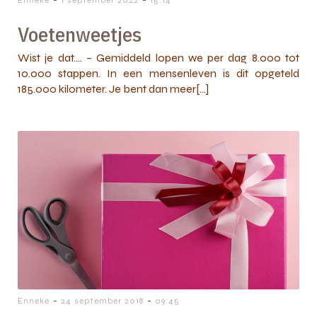
-
-
Enneke
1 september 2022
15:14
Voetenweetjes
Wist je dat…. – Gemiddeld lopen we per dag 8.000 tot
10.000 stappen. In een mensenleven is dit opgeteld
185.000 kilometer. Je bent dan meer[…]
-
-
Enneke
24 september 2018
09:45