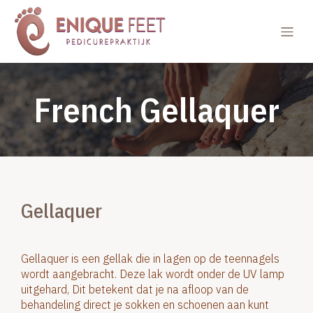
French Gellaquer
Gellaquer
Gellaquer is een gellak die in lagen op de teennagels
wordt aangebracht. Deze lak wordt onder de UV lamp
uitgehard, Dit betekent dat je na afloop van de
behandeling direct je sokken en schoenen aan kunt