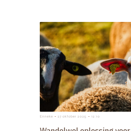
-
-
Enneke
27 oktober 2025
12:10
Wandelwol oplossing voor