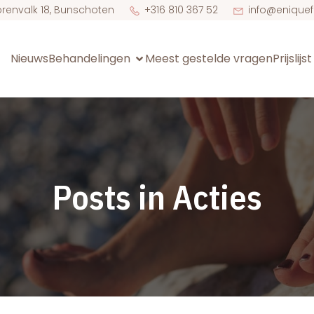
orenvalk 18, Bunschoten
+316 810 367 52
info@eniquef
Nieuws
Behandelingen
Meest gestelde vragen
Prijslijs
Posts in Acties