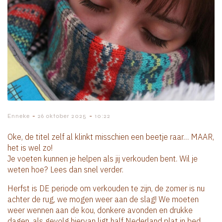
-
-
Enneke
26 oktober 2025
10:22
Oke, de titel zelf al klinkt misschien een beetje raar… MAAR,
het is wel zo!
Je voeten kunnen je helpen als jij verkouden bent. Wil je
weten hoe? Lees dan snel verder.
Herfst is DE periode om verkouden te zijn, de zomer is nu
achter de rug, we mogen weer aan de slag! We moeten
weer wennen aan de kou, donkere avonden en drukke
dagen, als gevolg hiervan ligt half Nederland plat in bed