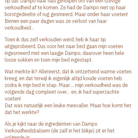
tip dat Dampo haar had geholpen om van een stevige
verkoudheid af te komen. Ze had de Dampo niet op haar
borstgedeelte of rug gesmeerd. Maar onder haar voeten!
Binnen een paar dagen was ze verlost van haar
verkoudheid…
Toen ik dus zelf verkouden werd, heb ik haar tip
uitgeprobeerd. Dus voor het naar bed gaan mijn voeten
ingesmeerd met een laagje Dampo, daarover heen hele
losse sokken en toen mijn bed ingestapt.
Wat merkte ik? Allereerst, dat ik ontzettend warme voeten
kreeg, en dat terwijl ik eigenlijk altijd koude voeten heb
zodra ik mijn bed in stap. Maar…. mijn verkoudheid was de
volgende dag compleet over… en, ik had superzachte
voeten!
Dat was natuurlijk een leuke meevaller. Maar hoe komt het
dat het werkte?
Als je kijkt naar de ingrediënten van Dampo
Verkoudheidsbalsem (de zalf in het blikje) zit er het
volgende in: